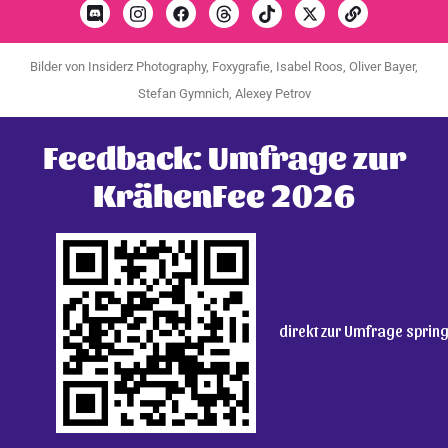
Bilder von Insiderz Photography, Foxygrafie, Isabel Roos, Oliver Bayer,
Stefan Gymnich, Alexey Petrov
Feedback: Umfrage zur
KrähenFee 2026
direkt zur Umfrage sprin