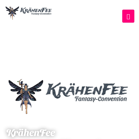
KrähenFee