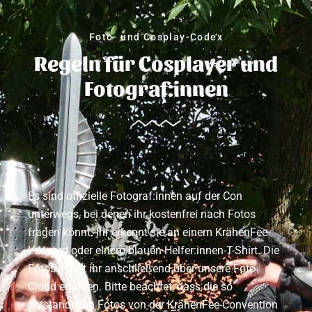
Foto- und Cosplay-Codex
Regeln für Cosplayer und
Fotograf:innen
Es sind offizielle Fotograf:innen auf der Con
unterwegs, bei denen ihr kostenfrei nach Fotos
fragen könnt. Ihr erkennt sie an einem KrähenFee-
Lanyard oder einem blauen Helfer:innen-T-Shirt. Die
Fotos könnt ihr anschließend über unsere Foto-
Cloud erhalten. Bitte beachtet, dass die so
entstandenen Fotos von der KrähenFee-Convention