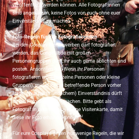
veröffentlicht werden können. Alle Fotograf:innen
sind angewiesen, keine Fotos von euch ohne euer
Einverständnis zu machen.
Foto-Regeln für alle Fotografierenden
Bei den Cosplay-Wettbewerben darf fotografiert
werden, das Congelände mit großen
Personengruppen dürft ihr auch gerne ablichten und
posten. Ansonsten gilt: Wenn ihr Personen
fotografieren wollt (einzelne Personen oder kleine
Gruppen), müsst ihr die betreffende Person vorher
fragen! Nur bei (mündlichem) Einverständnis dürft
ihr ein Foto der Person machen. Bitte gebt als
Fotograf:in dem Cosplayer eine Visitenkarte, damit
diese ihr Foto erhalten können.
Für eure Cosplays gelten nur wenige Regeln, die wir